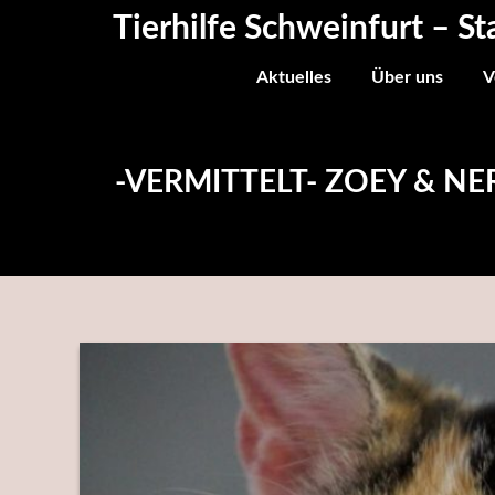
Skip
Tierhilfe Schweinfurt – St
to
content
Aktuelles
Über uns
V
-VERMITTELT- ZOEY & NER