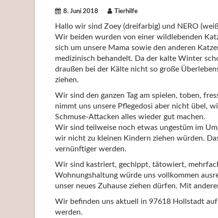
8. Juni 2018
Tierhilfe
Hallo wir sind Zoey (dreifarbig) und NERO (weiß
Wir beiden wurden von einer wildlebenden Katz
sich um unsere Mama sowie den anderen Katzen 
medizinisch behandelt. Da der kalte Winter sch
draußen bei der Kälte nicht so große Überlebens
ziehen.
Wir sind den ganzen Tag am spielen, toben, fre
nimmt uns unsere Pflegedosi aber nicht übel, w
Schmuse-Attacken alles wieder gut machen.
Wir sind teilweise noch etwas ungestüm im Um
wir nicht zu kleinen Kindern ziehen würden. Da
vernünftiger werden.
Wir sind kastriert, gechippt, tätowiert, mehrf
Wohnungshaltung würde uns vollkommen ausreic
unser neues Zuhause ziehen dürfen. Mit andere
Wir befinden uns aktuell in 97618 Hollstadt au
werden.