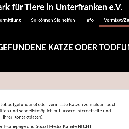
ark für Tiere in Unterfranken e.V.
ermittlung
So können Sie helfen
Info
Vermisst/Z
 GEFUNDENE KATZE ODER TODF
 tot aufgefundene) oder vermisste Katzen zu melden, auch
üfen und schnellstmöglich auf unsere Internetseite und
. Ihrer Kontaktdaten).
serer Homepage und Social Media Kanäle
NICHT