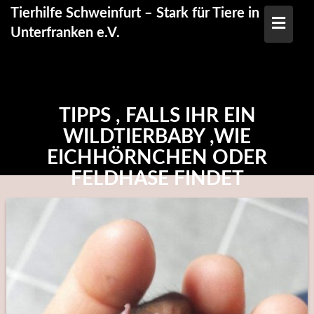
Skip
Tierhilfe Schweinfurt – Stark für Tiere in
to
Unterfranken e.V.
content
TIPPS , FALLS IHR EIN
WILDTIERBABY ,WIE
EICHHÖRNCHEN ODER
FELDHASE FINDET