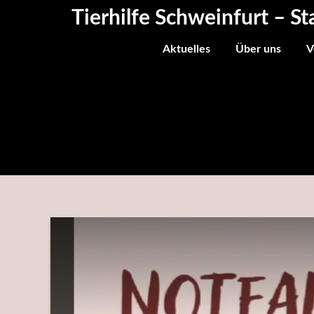
Skip
Tierhilfe Schweinfurt – St
to
content
Aktuelles
Über uns
V