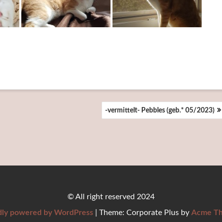
-vermittelt- Pebbles (geb.* 05/2023)
© All right reserved 2024
dly powered by WordPress
|
Theme: Corporate Plus by
Acme T