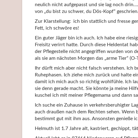
neulich nicht aufgepasst und sie lag noch drin…
von „du bist zu schwer, du Dös-Kopf“ geschrien
Zur Klarstellung: ich bin stattlich und fresse g
Fett, ich schwöre es!
Ein guter Jäger bin ich auch. Ich habe eine ries
Freisitz verirrt hatte. Durch diese Heldentat ha
der Pflegestelle nicht angegriffen wurden von
als sie am nächsten Morgen das „arme Tier“ (O-T
Ihr dürft mich aber nicht falsch verstehen. Ich
Ruhephasen. Ich ziehe mich zurück und halte e
damit ich mich auch so richtig wohlfühle. Ich 
sie denn gerade macht. Sie könnte ja meine Hil
kuschel ich mit meiner Pflegemama und dann sag
Ich suche ein Zuhause in verkehrsberuhigter L
auch draußen nach dem Rechten sehen. Wenn bei 
bestimmt gut mit ihm aus. Ansonsten genieße ich
Helmuth ist 1.7 Jahre alt, kastriert, gechippt, t