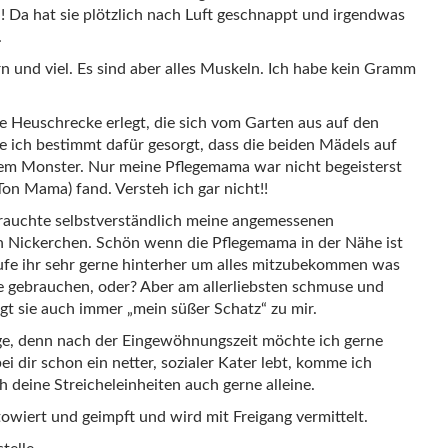
.! Da hat sie plötzlich nach Luft geschnappt und irgendwas
.
ern und viel. Es sind aber alles Muskeln. Ich habe kein Gramm
ige Heuschrecke erlegt, die sich vom Garten aus auf den
be ich bestimmt dafür gesorgt, dass die beiden Mädels auf
 dem Monster. Nur meine Pflegemama war nicht begeisterst
on Mama) fand. Versteh ich gar nicht!!
 brauchte selbstverständlich meine angemessenen
in Nickerchen. Schön wenn die Pflegemama in der Nähe ist
laufe ihr sehr gerne hinterher um alles mitzubekommen was
fe gebrauchen, oder? Aber am allerliebsten schmuse und
t sie auch immer „mein süßer Schatz“ zu mir.
age, denn nach der Eingewöhnungszeit möchte ich gerne
dir schon ein netter, sozialer Kater lebt, komme ich
 deine Streicheleinheiten auch gerne alleine.
ätowiert und geimpft und wird mit Freigang vermittelt.