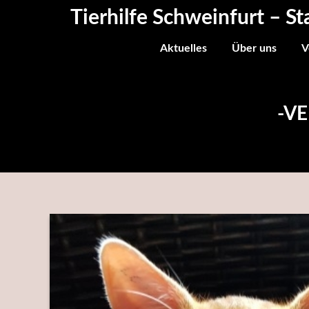
Skip
Tierhilfe Schweinfurt – St
to
content
Aktuelles
Über uns
V
-VE