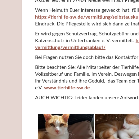
Aktuell lebt er in 97464 Niederwerrn auf Pfleges
Wenn Helmuth Euer Interesse geweckt hat, füll
https://tierhilfe-sw.de/vermittlung/selbstausku
Eindruck. Die Pflegestelle wird sich dann zeitna
Er wird gegen Schutzvertrag, Schutzgebühr und
Katzenschutz in Unterfranken e. V. vermittelt.
h
vermittlung/vermittlungsablauf/
Bei Fragen nutzen Sie doch bitte das Kontaktfo
Bitte beachten Sie: Alle Mitarbeiter der Tierhil
Vollzeitberuf und Familie, im Verein. Deswegen 
Ihr Verständnis und Ihre Geduld, das Team der 
e.V.
www.tierhilfe-sw.de
.
AUCH WICHTIG: Leider landen unsere Antworten 