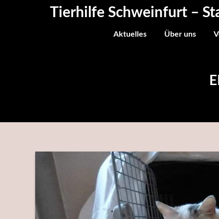
Skip
Tierhilfe Schweinfurt – St
to
content
Aktuelles
Über uns
V
E