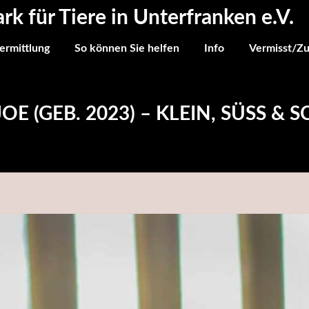
ark für Tiere in Unterfranken e.V.
ermittlung
So können Sie helfen
Info
Vermisst/Z
 (GEB. 2023) – KLEIN, SÜSS & S