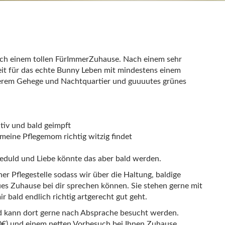
ach einem tollen FürImmerZuhause. Nach einem sehr
reit für das echte Bunny Leben mit mindestens einem
erem Gehege und Nachtquartier und guuuutes grünes
tiv und bald geimpft
 meine Pflegemom richtig witzig findet
 Geduld und Liebe könnte das aber bald werden.
ner Pflegestelle sodass wir über die Haltung, baldige
es Zuhause bei dir sprechen können. Sie stehen gerne mit
r bald endlich richtig artgerecht gut geht.
nd kann dort gerne nach Absprache besucht werden.
0€) und einem netten Vorbesuch bei Ihnen Zuhause