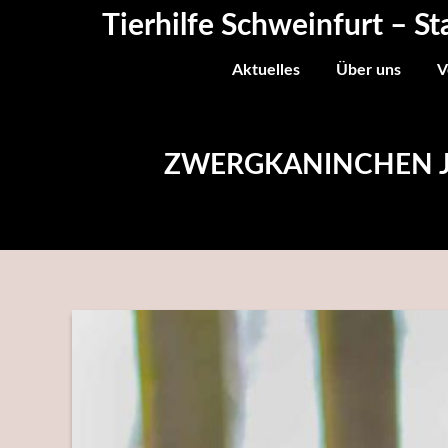
Skip
Tierhilfe Schweinfurt – St
to
content
Aktuelles
Über uns
V
ZWERGKANINCHEN JOE