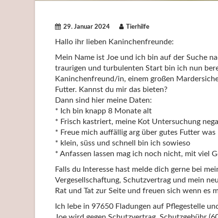
29. Januar 2024
Tierhilfe
Hallo ihr lieben Kaninchenfreunde:
Mein Name ist Joe und ich bin auf der Suche n
traurigen und turbulenten Start bin ich nun be
Kaninchenfreund/in, einem großen Mardersich
Futter. Kannst du mir das bieten?
Dann sind hier meine Daten:
* Ich bin knapp 8 Monate alt
* Frisch kastriert, meine Kot Untersuchung nega
* Freue mich auffällig arg über gutes Futter was
* klein, süss und schnell bin ich sowieso
* Anfassen lassen mag ich noch nicht, mit viel
Falls du Interesse hast melde dich gerne bei mei
Vergesellschaftung, Schutzvertrag und mein neu
Rat und Tat zur Seite und freuen sich wenn es mi
Ich lebe in 97650 Fladungen auf Pflegestelle u
Joe wird gegen Schutzvertrag, Schutzgebühr (6