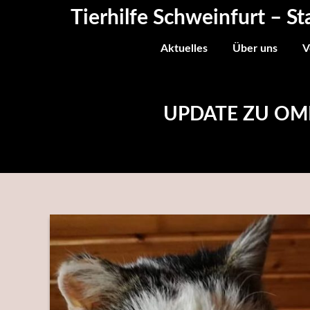
Skip
Tierhilfe Schweinfurt – St
to
content
Aktuelles
Über uns
V
UPDATE ZU OMI