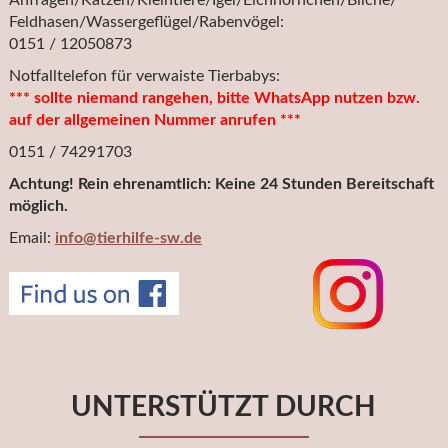
Anfragen/Katzen/Kleintiere/Igel/Eichhörnchen/Bilche/
Feldhasen/Wassergeflügel/Rabenvögel:
0151 / 12050873
Notfalltelefon für verwaiste Tierbabys:
*** sollte niemand rangehen, bitte WhatsApp nutzen bzw.
auf der allgemeinen Nummer anrufen ***
0151 / 74291703
Achtung! Rein ehrenamtlich: Keine 24 Stunden Bereitschaft
möglich.
Email:
info@tierhilfe-sw.de
UNTERSTÜTZT DURCH