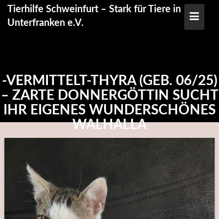
Skip
Tierhilfe Schweinfurt – Stark für Tiere in
to
Unterfranken e.V.
content
-VERMITTELT-THYRA (GEB. 06/25)
– ZARTE DONNERGÖTTIN SUCHT
IHR EIGENES WUNDERSCHÖNES
WALHALLA