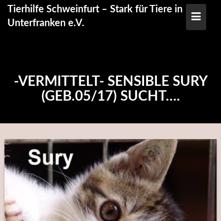
Skip
Tierhilfe Schweinfurt – Stark für Tiere in
to
Unterfranken e.V.
content
-VERMITTELT- SENSIBLE SURY
(GEB.05/17) SUCHT….