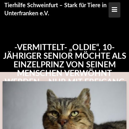
Skip
Tierhilfe Schweinfurt – Stark für Tiere in
to
Unterfranken e.V.
content
-VERMITTELT- „OLDIE“, 10-
JÄHRIGER SENIOR MÖCHTE ALS
EINZELPRINZ VON SEINEM
MENSCHEN VERWÖHNT
WERDEN – NUR MIT FREIGANG