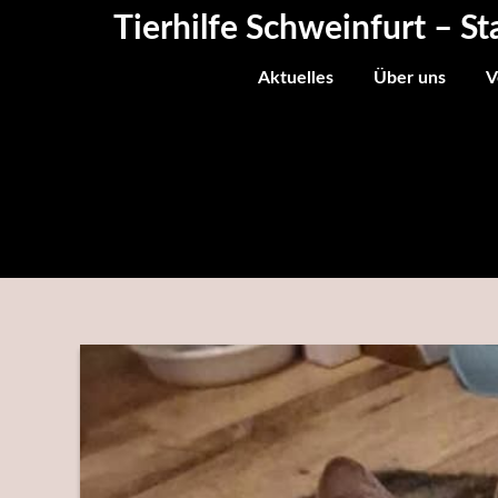
Skip
Tierhilfe Schweinfurt – St
to
content
Aktuelles
Über uns
V