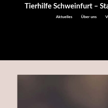
Skip
Tierhilfe Schweinfurt – St
to
content
Aktuelles
Über uns
V