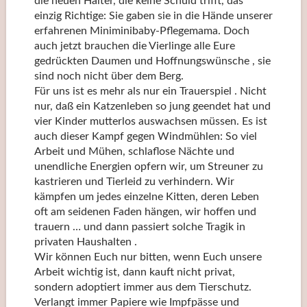
die neuen Halter, die keine Schuld trifft, das
einzig Richtige: Sie gaben sie in die Hände unserer
erfahrenen Miniminibaby-Pflegemama. Doch
auch jetzt brauchen die Vierlinge alle Eure
gedrückten Daumen und Hoffnungswünsche , sie
sind noch nicht über dem Berg.
Für uns ist es mehr als nur ein Trauerspiel . Nicht
nur, daß ein Katzenleben so jung geendet hat und
vier Kinder mutterlos auswachsen müssen. Es ist
auch dieser Kampf gegen Windmühlen: So viel
Arbeit und Mühen, schlaflose Nächte und
unendliche Energien opfern wir, um Streuner zu
kastrieren und Tierleid zu verhindern. Wir
kämpfen um jedes einzelne Kitten, deren Leben
oft am seidenen Faden hängen, wir hoffen und
trauern … und dann passiert solche Tragik in
privaten Haushalten .
Wir können Euch nur bitten, wenn Euch unsere
Arbeit wichtig ist, dann kauft nicht privat,
sondern adoptiert immer aus dem Tierschutz.
Verlangt immer Papiere wie Impfpässe und