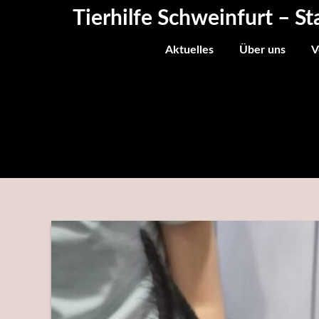
Skip
Tierhilfe Schweinfurt – St
to
content
Aktuelles
Über uns
V