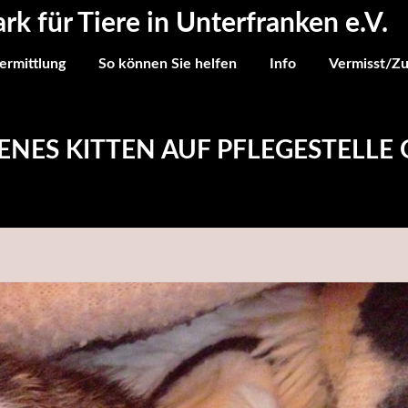
ark für Tiere in Unterfranken e.V.
ermittlung
So können Sie helfen
Info
Vermisst/Z
NES KITTEN AUF PFLEGESTELL