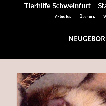
Skip
Tierhilfe Schweinfurt – St
to
content
Aktuelles
Über uns
V
NEUGEBORE