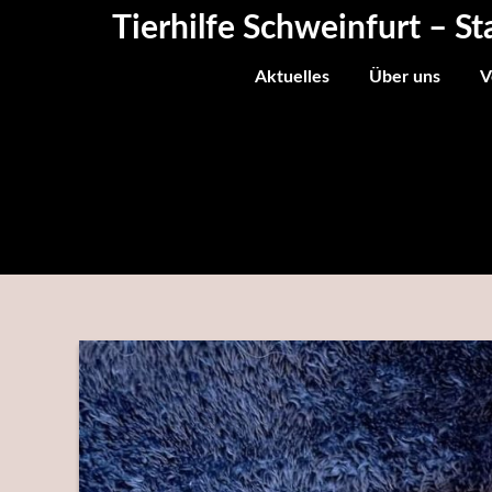
Skip
Tierhilfe Schweinfurt – St
to
content
Aktuelles
Über uns
V