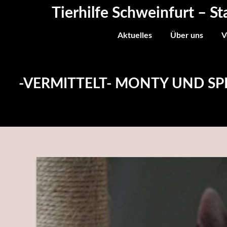
Skip
Tierhilfe Schweinfurt – St
to
content
Aktuelles
Über uns
V
-VERMITTELT- MONTY UND SP