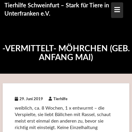
Skip
Tierhilfe Schweinfurt – Stark für Tiere in
to
Unterfranken e.V.
content
-VERMITTELT- MÖHRCHEN (GEB.
ANFANG MAI)
29. Juni 2019
Tierhilfe
weiblich, ca. 8 Wochen, 1 x entwurmt – die
Verspielte, sie liebt Bällchen mit Rassel, schaut
meist erst einmal den anderen zu, bevor sie
richtig mit einsteigt. Keine Einzelhaltung