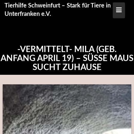
Skip
Tierhilfe Schweinfurt – Stark für Tiere in
to
Unterfranken e.V.
content
-VERMITTELT- MILA (GEB.
ANFANG APRIL 19) – SÜSSE MAUS S
UCHT ZUHAUSE