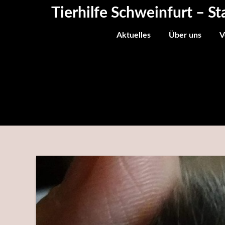
Skip
Tierhilfe Schweinfurt – St
to
content
Aktuelles
Über uns
V