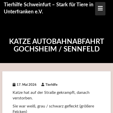
Skip
Tierhilfe Schweinfurt – Stark für Tiere in
to
Unterfranken e.V.
content
KATZE AUTOBAHNABFAHRT
GOCHSHEIM / SENNFELD
17. Mai 2026
Tierhilfe
Katze hat auf der Straße gekrampft, danach
verstorben.
Sie war weiß, grau / schwarz gefleckt (größere
Felcken)