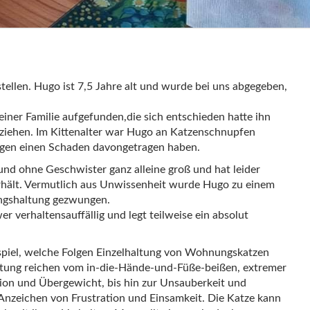
tellen. Hugo ist 7,5 Jahre alt und wurde bei uns abgegeben,
ner Familie aufgefunden,die sich entschieden hatte ihn
uziehen. Im Kittenalter war Hugo an Katzenschnupfen
 Augen einen Schaden davongetragen haben.
d ohne Geschwister ganz alleine groß und hat leider
erhält. Vermutlich aus Unwissenheit wurde Hugo zu einem
ungshaltung gezwungen.
er verhaltensauffällig und legt teilweise ein absolut
eispiel, welche Folgen Einzelhaltung von Wohnungskatzen
tung reichen vom in-die-Hände-und-Füße-beißen, extremer
on und Übergewicht, bis hin zur Unsauberkeit und
 Anzeichen von Frustration und Einsamkeit. Die Katze kann