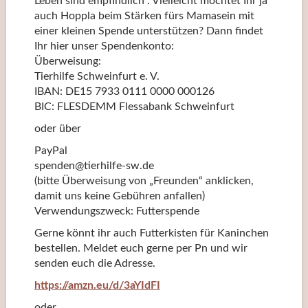
Leben sind empfindlich . Vielleicht möchtet Ihr ja
auch Hoppla beim Stärken fürs Mamasein mit
einer kleinen Spende unterstützen? Dann findet
Ihr hier unser Spendenkonto:
Überweisung:
Tierhilfe Schweinfurt e. V.
IBAN: DE15 7933 0111 0000 000126
BIC: FLESDEMM Flessabank Schweinfurt
oder über
PayPal
spenden@tierhilfe-sw.de
(bitte Überweisung von „Freunden“ anklicken,
damit uns keine Gebühren anfallen)
Verwendungszweck: Futterspende
Gerne könnt ihr auch Futterkisten für Kaninchen
bestellen. Meldet euch gerne per Pn und wir
senden euch die Adresse.
https://amzn.eu/d/3aYIdFI
oder