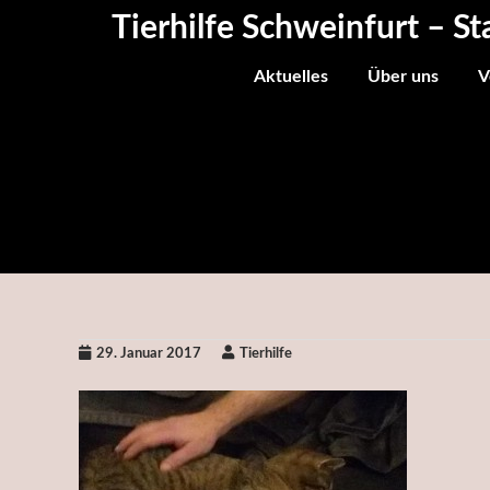
Skip
Tierhilfe Schweinfurt – St
to
content
Aktuelles
Über uns
V
29. Januar 2017
Tierhilfe