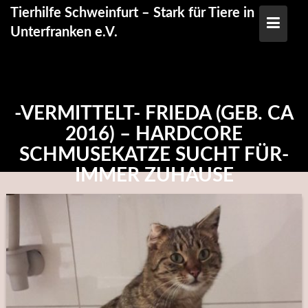
Skip
Tierhilfe Schweinfurt – Stark für Tiere in
to
Unterfranken e.V.
content
-VERMITTELT- FRIEDA (GEB. CA
2016) – HARDCORE
SCHMUSEKATZE SUCHT FÜR-
IMMER ZUHAUSE