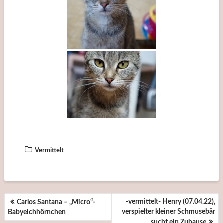
Vermittelt
BEITRAGSNAVIGATION
-vermittelt- Henry (07.04.22),
Carlos Santana – „Micro“-
verspielter kleiner Schmusebär
Babyeichhörnchen
sucht ein Zuhause