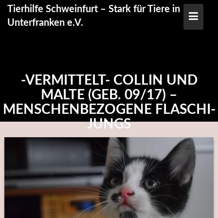
Skip
Tierhilfe Schweinfurt – Stark für Tiere in
to
Unterfranken e.V.
content
-VERMITTELT- COLLIN UND
MALTE (GEB. 09/17) –
MENSCHENBEZOGENE FLASCHI-
JUNGS