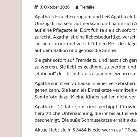
3. Oktober 2020
Tierhilfe
Agatha`s Frauchen zog um und ließ Agatha einfa
Umzugsfirma sehr aufmerksam und nahm sich Aga
auf eine Pflegestelle. Dort fühlte sie sich so
zurecht. Agatha ist eine liebesbedürftige, vers
sie sich zurück und verschläft den Rest des Ta
auf dem Balkon und genoss die Sonne.
Sie geht sofort auf Fremde zu und lässt sich ge
zu werden. Sie liebt es gekämmt zu werden und i
„Ruhepol“ der ihr hilft auszuspannen, wenn es ma
Agatha sucht ein Zuhause in einer verkehrsber
gehen kann. Sie kann als Einzelkatze vermittelt 
Samtpfote dazu. Kleine Kinder sollten nicht vor 
Agatha ist 14 Jahre, kastriert, gechippt, tätowi
tierärztliche Untersuchung, die ihr bis auf eine
bescheinigt. Die süße Schmusekatze erhält aktuel
Aktuell lebt sie in 97464 Niederwerrn auf Pflege