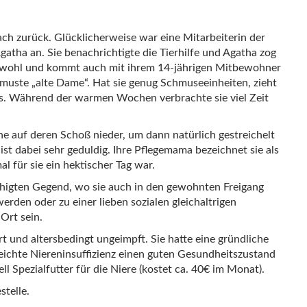
ch zurück. Glücklicherweise war eine Mitarbeiterin der
tha an. Sie benachrichtigte die Tierhilfe und Agatha zog
fort wohl und kommt auch mit ihrem 14-jährigen Mitbewohner
chmuste „alte Dame“. Hat sie genug Schmuseeinheiten, zieht
ges. Während der warmen Wochen verbrachte sie viel Zeit
rne auf deren Schoß nieder, um dann natürlich gestreichelt
st dabei sehr geduldig. Ihre Pflegemama bezeichnet sie als
l für sie ein hektischer Tag war.
uhigten Gegend, wo sie auch in den gewohnten Freigang
werden oder zu einer lieben sozialen gleichaltrigen
Ort sein.
ert und altersbedingt ungeimpft. Sie hatte eine gründliche
 leichte Niereninsuffizienz einen guten Gesundheitszustand
l Spezialfutter für die Niere (kostet ca. 40€ im Monat).
stelle.