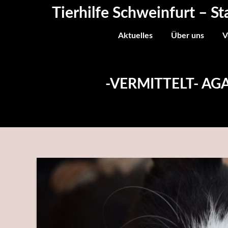
Skip
Tierhilfe Schweinfurt – St
to
content
Aktuelles
Über uns
V
-VERMITTELT- AG